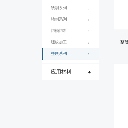
铣削系列

钻削系列

切槽切断

螺纹加工

整硬系列

应用材料