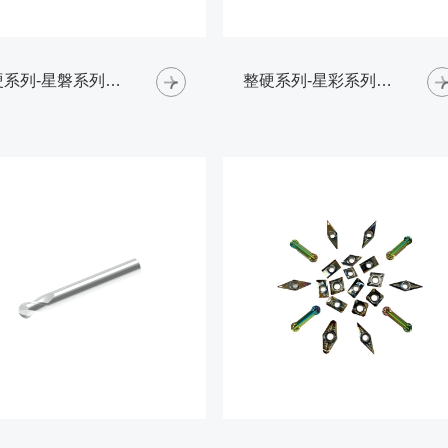
整硬系列-星磐系列高硬钢铣刀-球头铣刀
整硬系列-星彩系列铝合金铣刀-平头铣刀