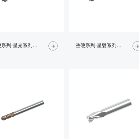
整硬系列-星光系列钢用铣刀-球头铣刀
整硬系列-星磐系列高硬钢铣刀-平头铣刀