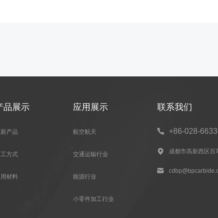
产品展示
应用展示
联系我们
+86-028-663

最新产品
航空航天
成都市高新西区百草路

加工方式
交通运输行业
cdbp@bpcarbide.

应用材料
能源行业
小零件加工行业