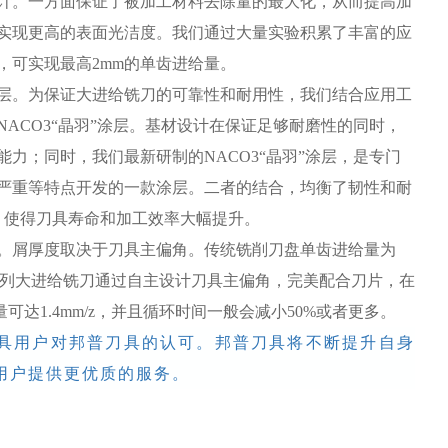
计。一方面保证了被加工材料去除量的最大化，从而提高加
实现更高的表面光洁度。我们通过大量实验积累了丰富的应
，可实现最高2mm的单齿进给量。
层。为保证大进给铣刀的可靠性和耐用性，我们结合应用工
ACO3“晶羽”涂层。基材设计在保证足够耐磨性的同时，
力；同时，我们最新研制的NACO3“晶羽”涂层，是专门
严重等特点开发的一款涂层。二者的结合，均衡了韧性和耐
n，使得刀具寿命和加工效率大幅提升。
。屑厚度取决于刀具主偏角。传统铣削刀盘单齿进给量为
P110系列大进给铣刀通过自主设计刀具主偏角，完美配合刀片，在
可达1.4mm/z，并且循环时间一般会减小50%或者更多。
具用户对邦普刀具的认可。邦普刀具将不断提升自身
用户提供更优质的服务。