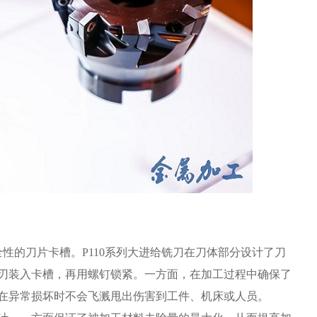
性的刀片卡槽。P110系列大进给铣刀在刀体部分设计了刀
刃装入卡槽，再用螺钉锁紧。一方面，在加工过程中确保了
在异常损坏时不会飞溅甩出伤害到工件、机床或人员。