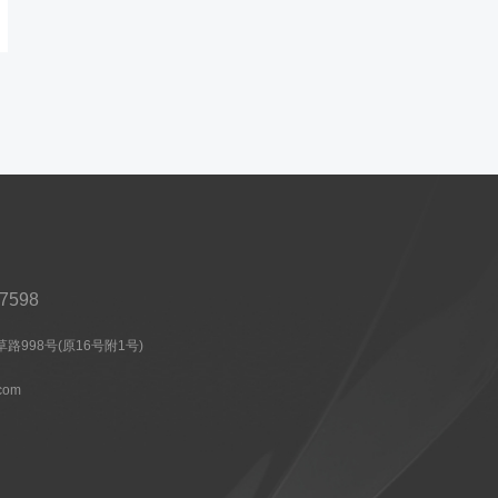
37598
998号(原16号附1号)
com